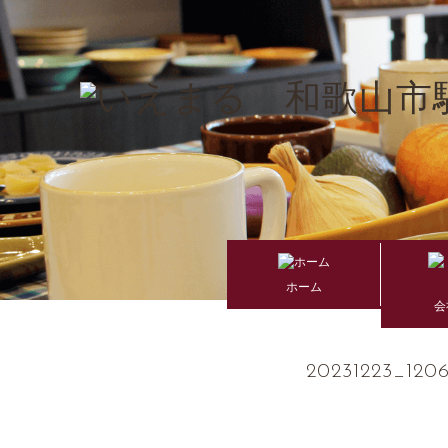
ホーム
会
20231223_120