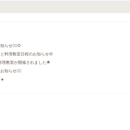
せ🙇‍♀️🌻
と料理教室日程のお知らせ🌻
SH料理教室が開催されました🌟
知らせ🙇‍♀️
☀️