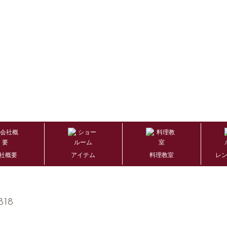
社概要
アイテム
料理教室
レ
818