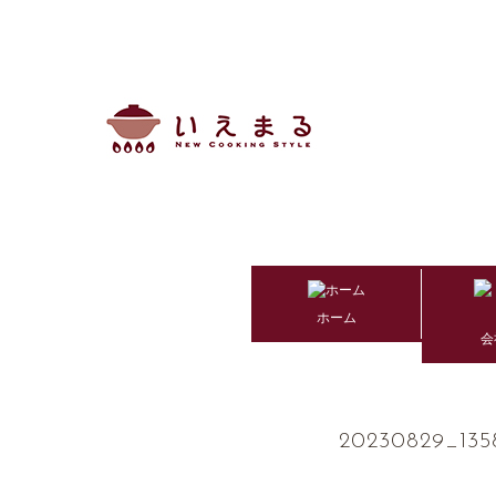
ホーム
会
20230829_135