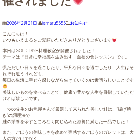
催されました
2026年2月21日
iemaru5555
お知らせ
こんにちは！
いつもいえまるをご愛顧いただきありがとうございます
本日はGOLD DISH料理教室が開催されました！
テーマは『日常に幸福感を生み出す 至福の食レッスン』です。
慌ただしい日々を過ごしたり、平凡な日々を過ごしたり、人生はそ
れぞれ違うけれども、
毎日の生活に幸せを感じながら生きていくのは素晴らしいことです
美味しいものを食べることで、健康で豊かな人生を目指していただ
ければ嬉しいです。
Hiroco先生のお魚屋さんで厳選して来られた美しい鮭は、”揚げ焼
き”の調理法で
鮭の栄養を余すところなく閉じ込めた滋養に満ちた一品でした！
また、ごぼうの美味しさを改めて実感するごぼうのガレットは、大
人の方だけでなく、