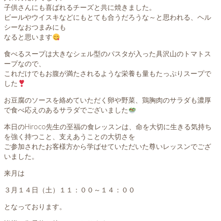
子供さんにも喜ばれるチーズと共に焼きました。
ビールやウイスキなどにもとても合うだろうな～と思われる、ヘル
シーなおつまみにも
なると思います
食べるスープは大きなシェル型のパスタが入った具沢山のトマトス
ープなので、
これだけでもお腹が満たされるような栄養も量もたっぷりスープで
した
お豆腐のソースを絡めていただく卵や野菜、鶏胸肉のサラダも濃厚
で食べ応えのあるサラダでございました
本日のHiroco先生の至福の食レッスンは、命を大切に生きる気持ち
を強く持つこと、支えあうことの大切さを
ご参加されたお客様方から学ばせていただいた尊いレッスンでござ
いました。
来月は
３月１４日（土）１１：００～１４：００
となっております。