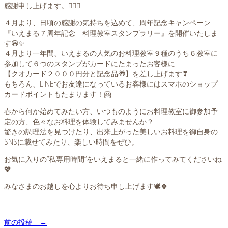
感謝申し上げます。🙇‍♀️✨
４月より、日頃の感謝の気持ちを込めて、周年記念キャンペーン
『いえまる７周年記念 料理教室スタンプラリー』を開催いたしま
す😆✨
４月より一年間、いえまるの人気のお料理教室９種のうち６教室に
参加して６つのスタンプがカードにたまったお客様に
【クオカード２０００円分と記念品🎁】を差し上げます❣
もちろん、LINEでお友達になっているお客様にはスマホのショップ
カードポイントもたまります！🤗
春から何か始めてみたい方、いつものようにお料理教室に御参加予
定の方、色々なお料理を体験してみませんか？
驚きの調理法を見つけたり、出来上がった美しいお料理を御自身の
SNSに載せてみたり、楽しい時間をぜひ。
お気に入りの”私専用時間”をいえまると一緒に作ってみてくださいね
💖
みなさまのお越しを心よりお待ち申し上げます🕊🍀
前の投稿 ←