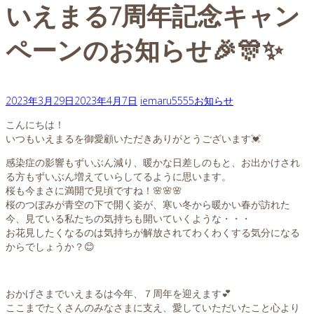
いえまる7周年記念キャン
ペーンのお知らせ🎉🎊✨
2023年3月29日
2023年4月7日
iemaru5555
お知らせ
こんにちは！
いつもいえまるを御愛顧いただきありがとうございます💓
感染症の影響もずいぶん減り、暖かな日差しのもと、お出かけされ
る方もずいぶん増えていらしてるように思います。
桜も今まさに満開で見頃ですね！🌸🌸🌸
桜のつぼみが青空の下で開く姿が、寒い冬から暖かい春が訪れた
今、見ている私たちの気持ちも開いていくような・・・
お花見したくなるのは気持ちが解放されてわくわくする気分になる
からでしょうか？😊
おかげさまでいえまるは今年、７周年を迎えます💕
ここまでたくさんのみなさまに支え、愛していただいたこと心より