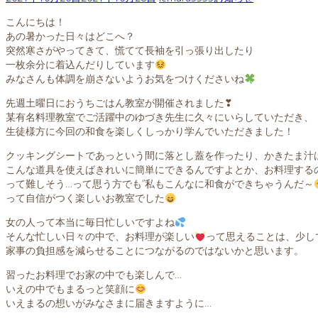
こんにちは！
あの暑かった日々はどこへ？
突然寒さがやってきて、慌てて長袖を引っ張り出したり
一枚余分に着込んだりしています
みなさんも体調を崩さないようお気をつけくださいね
先週土曜日におうちごはん教室が開催されました❣
某有名料理教室でご活躍中のゆづき先生に久々にいらしていただき、
生徒様方に今回の和食を楽しくしっかり学んでいただきました！
クッキングシートであっという間に落とし蓋を作ったり、かきたま汁
こんな道具を使えばきれいに簡単にできるんですよとか、お料理する
って難しそう…って思う方でも”私もこんなに和食ができちゃうんだ～
って自信がつく楽しいお教室でした
女の人って本当に毎日忙しいですよね
そんな忙しい日々の中で、お料理が楽しい
って思えることは、少し
家事の負担感を減らせることにつながるのではないかと思います。
習ったお料理でお家の中でも楽しんで…
いえの中でもまるっと笑顔に
いえまるの想いがみなさまに届きますように…