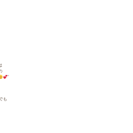
は
の
”
でも