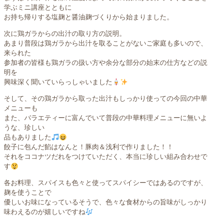
学ぶミニ講座とともに
お持ち帰りする塩麹と醤油麹づくりから始まりました。
次に鶏ガラからの出汁の取り方の説明。
あまり普段は鶏ガラから出汁を取ることがないご家庭も多いので、
来られた
参加者の皆様も鶏ガラの扱い方や余分な部分の始末の仕方などの説
明を
興味深く聞いていらっしゃいました
そして、その鶏ガラから取った出汁もしっかり使っての今回の中華
メニューも
また、バラエティーに富んでいて普段の中華料理メニューに無いよ
うな、珍しい
品もありました
餃子に包んだ餡はなんと！豚肉＆浅利で作りました！！
それをココナツだれをつけていただく、本当に珍しい組み合わせで
す
各お料理、スパイスも色々と使ってスパイシーではあるのですが、
麹を使うことで
優しいお味になっているそうで、色々な食材からの旨味がしっかり
味わえるのが嬉しいですね